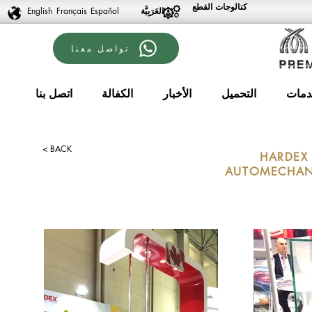
كتالوجات القطع
English
Français
Español
تواصل معنا
دمات
التحميل
الأخبار
الكفالة
اتصل بنا
< BACK
HARDEX
AUTOMECHANI