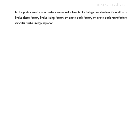
© 2026 Hardex Brak
Brake pads manufacturer brake shoe manufacturer brake linings manufacturer Canadian bra
brake shoes factory brake lining factory cv brake pads factory cv brake pads manufactur
exporter brake linings exporter