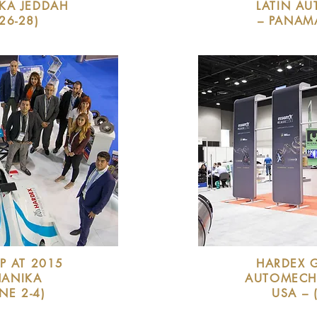
KA JEDDAH
LATIN AU
26-28)
– PANAMA
P AT 2015
HARDEX 
ANIKA
AUTOMECH
NE 2-4)
USA – 