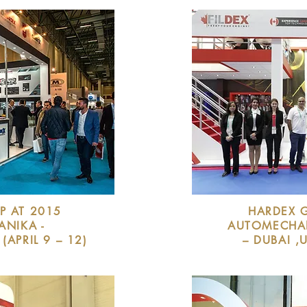
P AT 2015
HARDEX 
NIKA -
AUTOMECHAN
(APRIL 9 – 12)
– DUBAI ,