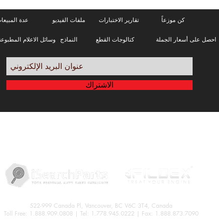
كن موزعاً
تقارير الاختبارات
ملفات الفيديو
عدة المبيعا
احصل على أسعار الجملة
كتالوجات القطع
النماذج
وسائل الاعلام المطبوعة
الاشتراك
تسجيل دخول البائع
شروط
سياسة الخصوصية
522-999 Canada Pl, Vancouver, BC V6C 3T4, Canada
Toll Free: 1.888.909.0808 | Tel: 1.778.945.0222 | Fax: 1.888.873.7090