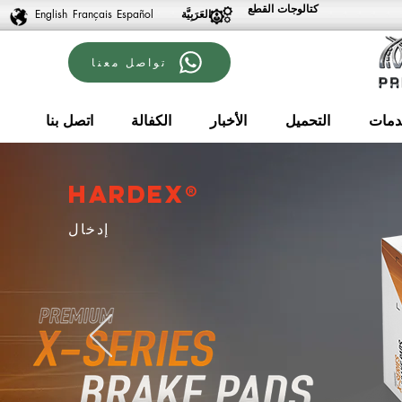
كتالوجات القطع
English
Français
Español
تواصل معنا
دمات
التحميل
الأخبار
الكفالة
اتصل بنا
Hardex®
إدخال