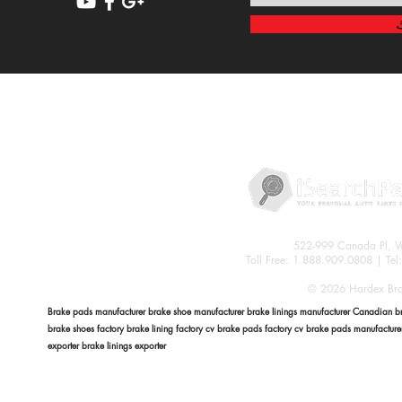
سياسة الخصوصية
522-999 Canada Pl, 
Toll Free: 1.888.909.0808 | Te
© 2026 Hardex Brak
Brake pads manufacturer brake shoe manufacturer brake linings manufacturer Canadian bra
brake shoes factory brake lining factory cv brake pads factory cv brake pads manufactur
exporter brake linings exporter