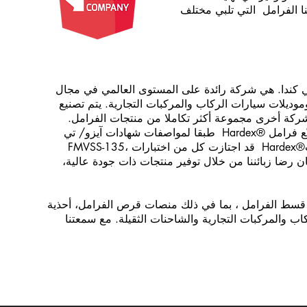
نا الفرامل التي تلبي مختلف
كوفر في كندا. هي شركة رائدة على المستوى العالمي في مجال
موديلات سيارات الركاب والمركبات التجارية. يتم تصنيع
توفر أي شركة أخرى مجموعة أكثر تكاملا من منتجات الفرامل.
تشمل مجموعة منتجاتنا أكثر من 3000 قطعة من القطع المختلفة. تصنّع فرامل ®Hardex طبقا لمواصفات شهادات آيزو/ تي
أس 1649 وآيزو 9001 لضمان أعلى مستويات الجودة. كما أن منتجات®Hardex قد اجتازت كل من اختبارات FMVSS-135،
. إن ما نلتزم به هو ضمان رضا زبائننا من خلال توفير منتجات ذات جودة عالية،
ات قسط الفرامل ، بما في ذلك منصات قرص الفرامل، أحذية
ب والمركبات التجارية والشاحنات الثقيلة. مع سمعتنا